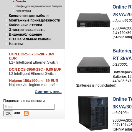
Онлайн
Online 
Шкафы для аккумуляторных батарей
Аксессуары
2KVA/2
Крепления для кабеля
Монтажные принадлежности
udcone910
Кабельные стяжки
2000VA/200
Электрическая сеть
2U (440x86
Видеонаблюдение
(SNMP adapt
ПВХ Кабельные каналы
Навесы
Batterie
DCN DCRS-5750-28F - 369
RT 3kVA 
EUR
L2+ Intelligent Ethernet Switch
bt120001
DCN DCS-3950-28C - 9.80 EUR
Batteriepack
L2 Intelligent Ethernet Switch
Batteries 1
Nojume 150x100cm - 69 EUR
440x86.5x
Nojume virs logiem vai durvīm
(Batteries is not included)
Смотреть все...
Online 
Подписаться на новости:
3KVA/3
udc9103s
или
3000VA/300
337x191x46
(SNMP adapt