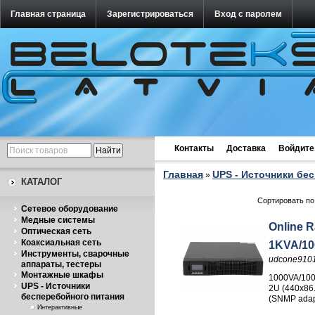
Главная страница
Зарегистрироваться
Вход с паролем
Контакты
Доставка
Войдите
Главная
UPS - Источники бе
»
КАТАЛОГ
Сортировать по
Cетевое оборудование
Медные системы
Online 
Оптическая сеть
Коаксиальная сеть
1KVA/1
Инструменты, сварочные
udcone910
аппараты, тестеры
Монтажные шкафы
1000VA/100
UPS - Источники
2U (440x86
бесперебойного питания
(SNMP adapt
Интерактивные