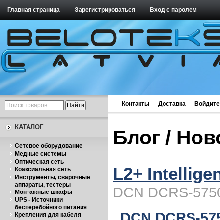
Главная страница
Зарегистрироваться
Вход с паролем
Контакты
Доставка
Войдите
КАТАЛОГ
Блог / Но
Cетевое оборудование
Медные системы
Оптическая сеть
L2+ Intellige
Коаксиальная сеть
Инструменты, сварочные
аппараты, тестеры
DCN DCRS-5750
Монтажные шкафы
UPS - Источники
бесперебойного питания
DCN DCRS-575
Крепления для кабеля