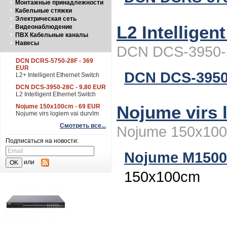
Монтажные принадлежности
Кабельные стяжки
Электрическая сеть
L2 Intelligen
Видеонаблюдение
ПВХ Кабельные каналы
Навесы
DCN DCS-3950-2
DCN DCRS-5750-28F - 369
EUR
DCN DCS-3950
L2+ Intelligent Ethernet Switch
DCN DCS-3950-28C - 9.80 EUR
L2 Intelligent Ethernet Switch
Nojume virs 
Nojume 150x100cm - 69 EUR
Nojume virs logiem vai durvīm
Смотреть все...
Nojume 150x100
Подписаться на новости:
Nojume M1500
или
150x100cm