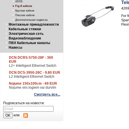
ADSS
Tel
Fig-8 кабели
426
Круглые кабели
Плоские кабели
For 
Span
Дополнительная подвеска
Монтажные принадлежности
Flex
Кабельные стяжки
Электрическая сеть
Видеонаблюдение
ПВХ Кабельные каналы
Навесы
DCN DCRS-5750-28F - 369
EUR
L2+ Intelligent Ethernet Switch
DCN DCS-3950-28C - 9.80 EUR
L2 Intelligent Ethernet Switch
Nojume 150x100cm - 69 EUR
Nojume virs logiem vai durvīm
Смотреть все...
Подписаться на новости:
или