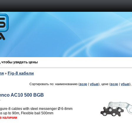
, чтобы увидеть цены
ля
Fig-8 кабели
»
Сортировать по: наименованию (
возр
|
убыв
), цене (
возр
|
убыв
)
enco AC10 500 BGB
8
figure-8 cables with steel messenger Ø 6-8mm
s up to 90m, Flexible bail 500mm
в наличии