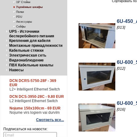
Сортировать по
19" Стойки
Уценённые шкафы
Полки
PDU
6U-450_
Аксессуары
Сейфы
[013]
UPS - Источники
бесперебойного питания
Крепления для кабеля
Монтажные принадлежности
Кабельные стяжки
Электрическая сеть
Видеонаблюдение
6U-600_
ПВХ Кабельные каналы
[012]
Навесы
DCN DCRS-5750-28F - 369
EUR
L2+ Intelligent Ethernet Switch
DCN DCS-3950-28C - 9.80 EUR
L2 Intelligent Ethernet Switch
6U-600_
Nojume 150x100cm - 69 EUR
[016]
Nojume virs logiem vai durvīm
Смотреть все...
Подписаться на новости: