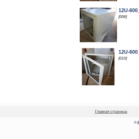
12U-600
[006]
12U-600
[010]
Главная страница
©