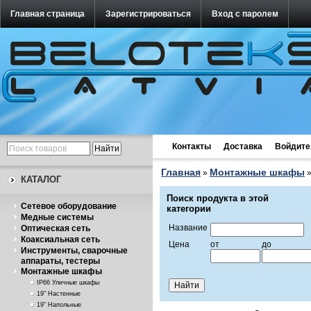
Главная страница
Зарегистрироваться
Вход с паролем
Контакты
Доставка
Войдите
Главная
Монтажные шкафы
»
КАТАЛОГ
Поиск продукта в этой
Cетевое оборудование
категории
Медные системы
Название
Оптическая сеть
Коаксиальная сеть
Цена
от
до
Инструменты, сварочные
аппараты, тестеры
Монтажные шкафы
IP66 Уличные шкафы
19" Настенные
19" Напольные