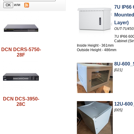
или
7U IP66 
Mounted 
Layer)
OUT-7U45
7U IP66 60
Cabinet (Si
Inside Height - 361mm
DCN DCRS-5750-
Outside Height - 486mm
28F
8U-600_
[021]
DCN DCS-3950-
12U-600
28C
[005]