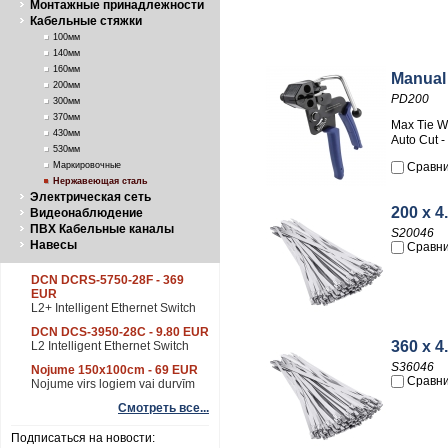
Монтажные принадлежности
Кабельные стяжки
100мм
140мм
160мм
Manual 
200мм
PD200
300мм
370мм
Max Tie W
430мм
Auto Cut -
530мм
Маркировочные
Сравн
Нержавеющая сталь
Электрическая сеть
200 x 4
Видеонаблюдение
ПВХ Кабельные каналы
S20046
Навесы
Сравн
DCN DCRS-5750-28F - 369
EUR
L2+ Intelligent Ethernet Switch
DCN DCS-3950-28C - 9.80 EUR
360 x 4
L2 Intelligent Ethernet Switch
S36046
Nojume 150x100cm - 69 EUR
Сравн
Nojume virs logiem vai durvīm
Смотреть все...
Подписаться на новости: