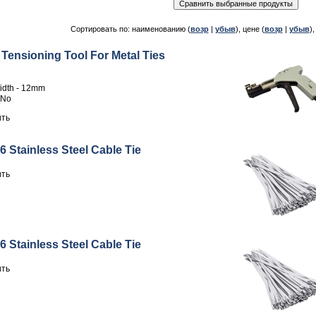
Сортировать по: наименованию (
возр
|
убыв
), цене (
возр
|
убыв
)
Tensioning Tool For Metal Ties
idth - 12mm
 No
ить
.6 Stainless Steel Cable Tie
ить
.6 Stainless Steel Cable Tie
ить