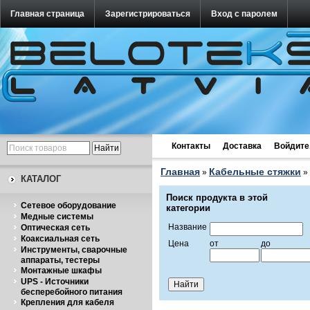
Главная страница
Зарегистрироваться
Вход с паролем
Контакты
Доставка
Войдите
Главная
Кабельные стяжки
»
»
КАТАЛОГ
Поиск продукта в этой
Cетевое оборудование
категории
Медные системы
Название
Оптическая сеть
Коаксиальная сеть
Цена
от
до
Инструменты, сварочные
аппараты, тестеры
Монтажные шкафы
UPS - Источники
бесперебойного питания
Крепления для кабеля