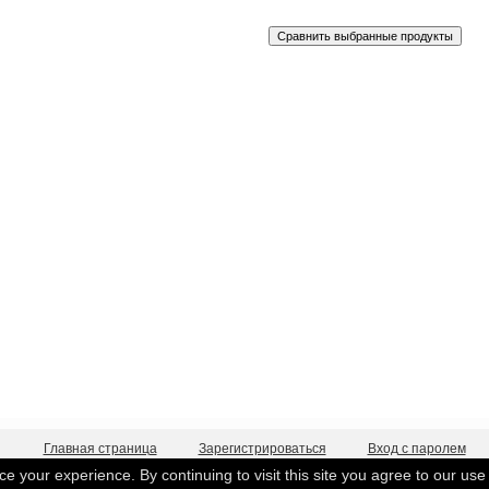
Главная страница
Зарегистрироваться
Вход с паролем
 your experience. By continuing to visit this site you agree to our use
©
Beloteks Latvia SIA
.