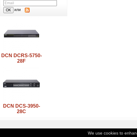
или
DCN DCRS-5750-
28F
DCN DCS-3950-
28C
We use cookies to enhance