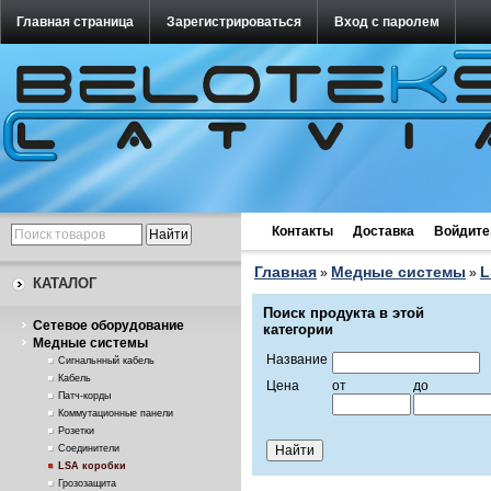
Главная страница
Зарегистрироваться
Вход с паролем
Контакты
Доставка
Войдите
Главная
Медные системы
L
»
»
КАТАЛОГ
Поиск продукта в этой
Cетевое оборудование
категории
Медные системы
Название
Сигнальнный кабель
Кабель
Цена
от
до
Патч-корды
Коммутационные панели
Розетки
Соединители
LSA коробки
Грозозащита