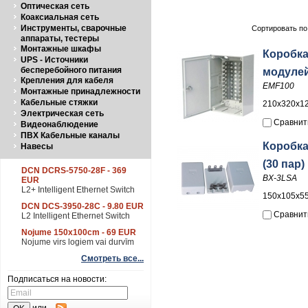
Оптическая сеть
Коаксиальная сеть
Инструменты, сварочные
Сортировать по
аппараты, тестеры
Монтажные шкафы
Коробка
UPS - Источники
бесперебойного питания
модулей
Крепления для кабеля
EMF100
Монтажные принадлежности
Кабельные стяжки
210x320x1
Электрическая сеть
Сравнит
Видеонаблюдение
ПВХ Кабельные каналы
Коробка
Навесы
(30 пар)
DCN DCRS-5750-28F - 369
BX-3LSA
EUR
L2+ Intelligent Ethernet Switch
150x105x5
DCN DCS-3950-28C - 9.80 EUR
Сравнит
L2 Intelligent Ethernet Switch
Nojume 150x100cm - 69 EUR
Nojume virs logiem vai durvīm
Смотреть все...
Подписаться на новости: