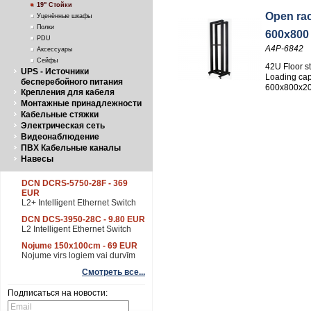
19" Стойки
Open rac
Уценённые шкафы
Полки
600x800
PDU
A4P-6842
Аксессуары
Сейфы
42U Floor s
UPS - Источники
Loading cap
бесперебойного питания
600x800x2
Крепления для кабеля
Монтажные принадлежности
Кабельные стяжки
Электрическая сеть
Видеонаблюдение
ПВХ Кабельные каналы
Навесы
DCN DCRS-5750-28F - 369
EUR
L2+ Intelligent Ethernet Switch
DCN DCS-3950-28C - 9.80 EUR
L2 Intelligent Ethernet Switch
Nojume 150x100cm - 69 EUR
Nojume virs logiem vai durvīm
Смотреть все...
Подписаться на новости: