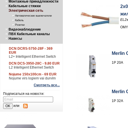
Монтажные принадлежности
2x0
Кабельные стяжки
Электрическая сеть
жи
Автоматические выключатели
EL2
Кабель
Розетки
OMY
Видеонаблюдение
ПВХ Кабельные каналы
Навесы
DCN DCRS-5750-28F - 369
EUR
Merlin 
L2+ Intelligent Ethernet Switch
1P 20A
DCN DCS-3950-28C - 9.80 EUR
L2 Intelligent Ethernet Switch
Nojume 150x100cm - 69 EUR
Nojume virs logiem vai durvīm
Смотреть все...
Merlin 
Подписаться на новости:
1P 32A
или