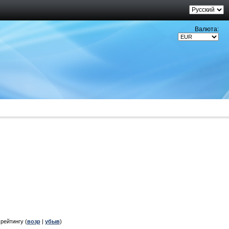
Валюта:
, рейтингу (
возр
|
убыв
)