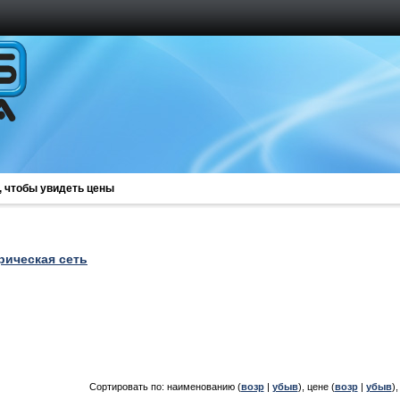
, чтобы увидеть цены
рическая сеть
Сортировать по: наименованию (
возр
|
убыв
), цене (
возр
|
убыв
)