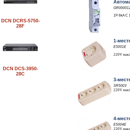
Автома
GR00001
1P 6kA C 
DCN DCRS-5750-
28F
1-мест
E5001E
220V накл
DCN DCS-3950-
28C
3-мест
SR5003
220V накл
4-мест
E5004E
220V накл