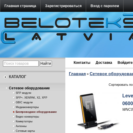
Главная страница
Зарегистрироваться
Вход с паролем
Контакты
Доставка
Войдите
Главная
Cетевое оборудова
»
КАТАЛОГ
Сортировать по
Cетевое оборудование
SFP модули
Lev
SFP+, XENPAK, X2, XFP
GBIC модули
060
Медиаконвертеры
WNC0
Беспроводное оборудование
Видео конвертеры
Коммутаторы
Антенны
Сетевые карты