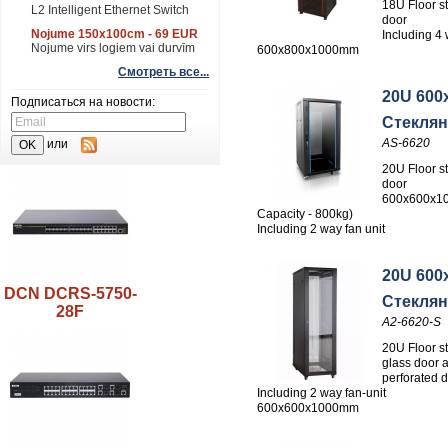
18U Floor s
L2 Intelligent Ethernet Switch
door
Nojume 150x100cm - 69 EUR
Including 4 
Nojume virs logiem vai durvīm
600x800x1000mm
Смотреть все...
20U 600
Подписаться на новости:
Стеклян
AS-6620
или
20U Floor s
door
600x600x10
Capacity - 800kg)
Including 2 way fan unit
20U 600
DCN DCRS-5750-
Стеклян
28F
A2-6620-S
20U Floor st
glass door 
perforated d
Including 2 way fan-unit
600x600x1000mm