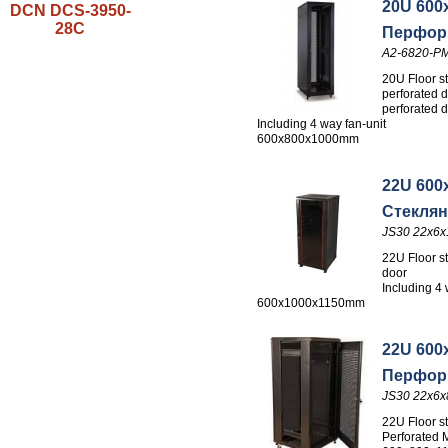
20U 600
DCN DCS-3950-
28C
Перфор
A2-6820-P
20U Floor st
perforated d
perforated d
Including 4 way fan-unit
600x800x1000mm
22U 600
Стеклян
JS30 22x6x
22U Floor s
door
Including 4 
600x1000x1150mm
22U 600
Перфор
JS30 22x6x
22U Floor s
Perforated 