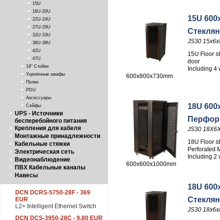
15U
18U-20U
15U 600
22U-24U
27U-29U
Стеклян
32U-33U
JS30 15x6x
36U-38U
42U
15U Floor s
47U
door
19" Стойки
Including 4 
Уценённые шкафы
600x800x730mm
Полки
PDU
Аксессуары
18U 600
Сейфы
UPS - Источники
Перфор
бесперебойного питания
Крепления для кабеля
JS30 18X6
Монтажные принадлежности
18U Floor s
Кабельные стяжки
Perforated 
Электрическая сеть
Including 2 
Видеонаблюдение
600x600x1000mm
ПВХ Кабельные каналы
Навесы
18U 600
DCN DCRS-5750-28F - 369
Стеклян
EUR
L2+ Intelligent Ethernet Switch
JS30 18x6x
DCN DCS-3950-28C - 9.80 EUR