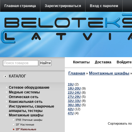
Главная страница
Зарегистрироваться
Вход с паролем
Контакты
Доставка
Войдите
Главная
Монтажные шкафы
»
КАТАЛОГ
15U
(2)
Cетевое оборудование
18U-20U
(9)
Медные системы
22U-24U
(8)
27U-29U
(5)
Оптическая сеть
32U-33U
(8)
Коаксиальная сеть
36U-38U
(5)
Инструменты, сварочные
42U
(12)
аппараты, тестеры
47U
(4)
Монтажные шкафы
IP66 Уличные шкафы
Сортировать по
19" Настенные
19" Напольные